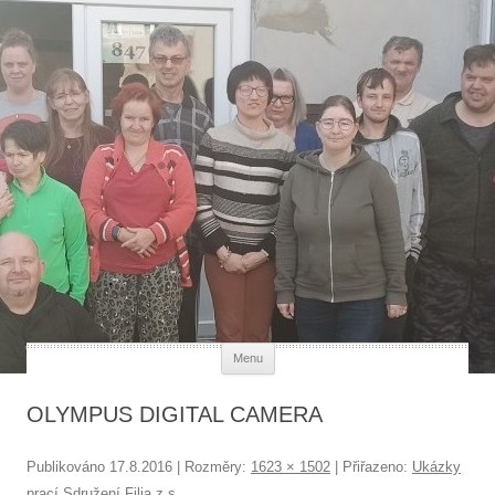
Každý člověk má svou hodnotu
Přejít k obsahu webu
Menu
OLYMPUS DIGITAL CAMERA
Publikováno
17.8.2016
| Rozměry:
1623 × 1502
| Přiřazeno:
Ukázky
prací Sdružení Filia z.s.
.