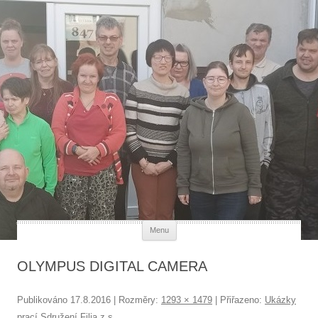
Každý člověk má svou hodnotu
Přejít k obsahu webu
Menu
OLYMPUS DIGITAL CAMERA
Publikováno
17.8.2016
| Rozměry:
1293 × 1479
| Přiřazeno:
Ukázky
prací Sdružení Filia z.s.
.