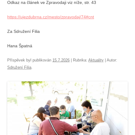
Odkaz na článek ve Zpravodaji viz níže, str. 43
https://ujezdubrna.cz/mesto/zpravodaj/74#cnt
Za Sdružení Filia
Hana Špatná
Příspěvek byl publikován
15.7.2026
| Rubrika:
Aktuality
| Autor:
Sdružení Filia
.