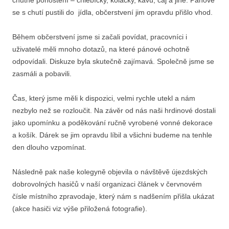
se s chutí pustili do jídla, občerstvení jim opravdu přišlo vhod.
Během občerstvení jsme si začali povídat, pracovníci i
uživatelé měli mnoho dotazů, na které pánové ochotně
odpovídali. Diskuze byla skutečně zajímavá. Společně jsme se
zasmáli a pobavili.
Čas, který jsme měli k dispozici, velmi rychle utekl a nám
nezbylo než se rozloučit. Na závěr od nás naši hrdinové dostali
jako upomínku a poděkování ručně vyrobené vonné dekorace
a košík. Dárek se jim opravdu líbil a všichni budeme na tenhle
den dlouho vzpomínat.
Následně pak naše kolegyně objevila o návštěvě újezdských
dobrovolných hasičů v naší organizaci článek v červnovém
čísle místního zpravodaje, který nám s nadšením přišla ukázat
(akce hasiči viz výše přiložená fotografie).