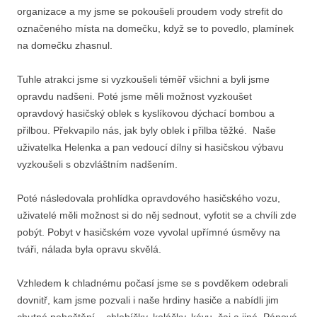
organizace a my jsme se pokoušeli proudem vody strefit do
označeného místa na domečku, když se to povedlo, plamínek
na domečku zhasnul.
Tuhle atrakci jsme si vyzkoušeli téměř všichni a byli jsme
opravdu nadšeni. Poté jsme měli možnost vyzkoušet
opravdový hasičský oblek s kyslíkovou dýchací bombou a
přilbou. Překvapilo nás, jak byly oblek i přilba těžké. Naše
uživatelka Helenka a pan vedoucí dílny si hasičskou výbavu
vyzkoušeli s obzvláštním nadšením.
Poté následovala prohlídka opravdového hasičského vozu,
uživatelé měli možnost si do něj sednout, vyfotit se a chvíli zde
pobýt. Pobyt v hasičském voze vyvolal upřímné úsměvy na
tváři, nálada byla opravu skvělá.
Vzhledem k chladnému počasí jsme se s povděkem odebrali
dovnitř, kam jsme pozvali i naše hrdiny hasiče a nabídli jim
chutné pohoštění – chlebíčky, koláčky, kávu, čaj a jiné. Pánové