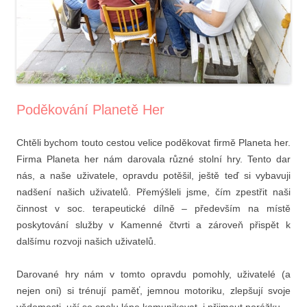
Poděkování Planetě Her
Chtěli bychom touto cestou velice poděkovat firmě Planeta her.
Firma Planeta her nám darovala různé stolní hry. Tento dar
nás, a naše uživatele, opravdu potěšil, ještě teď si vybavuji
nadšení našich uživatelů. Přemýšleli jsme, čím zpestřit naši
činnost v soc. terapeutické dílně – především na místě
poskytování služby v Kamenné čtvrti a zároveň přispět k
dalšímu rozvoji našich uživatelů.
Darované hry nám v tomto opravdu pomohly, uživatelé (a
nejen oni) si trénují paměť, jemnou motoriku, zlepšují svoje
vědomosti, učí se spolu lépe komunikovat, i přijmout porážku.