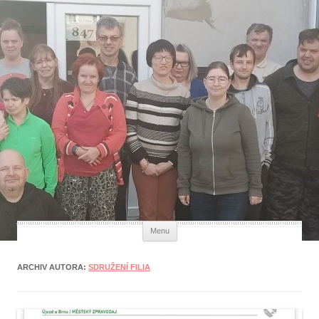
Každý člověk má svou hodnotu
Přejít k obsahu webu
Menu
ARCHIV AUTORA:
SDRUŽENÍ FILIA