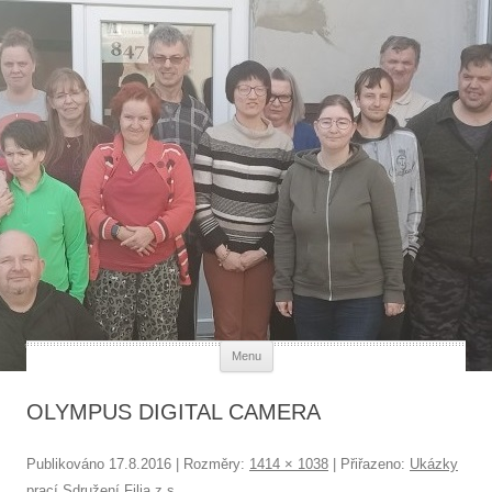
Každý člověk má svou hodnotu
Přejít k obsahu webu
Menu
OLYMPUS DIGITAL CAMERA
Publikováno
17.8.2016
| Rozměry:
1414 × 1038
| Přiřazeno:
Ukázky
prací Sdružení Filia z.s.
.