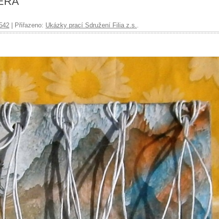
ERA
542
| Přiřazeno:
Ukázky prací Sdružení Filia z.s.
.