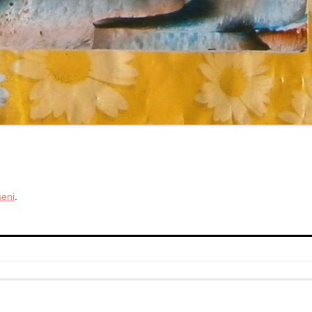
šeni
.