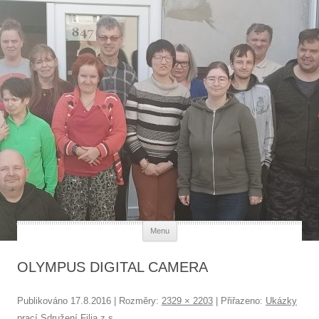
Každý člověk má svou hodnotu
Přejít k obsahu webu
Menu
OLYMPUS DIGITAL CAMERA
Publikováno
17.8.2016
| Rozměry:
2329 × 2203
| Přiřazeno:
Ukázky
prací Sdružení Filia z.s.
.