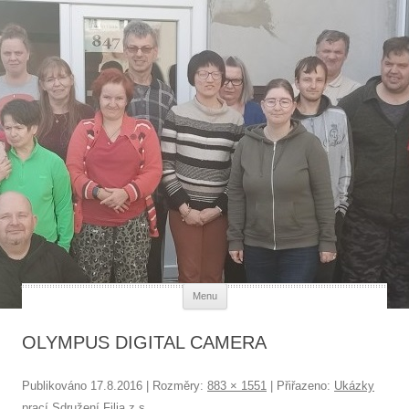
Každý člověk má svou hodnotu
Přejít k obsahu webu
Menu
OLYMPUS DIGITAL CAMERA
Publikováno
17.8.2016
| Rozměry:
883 × 1551
| Přiřazeno:
Ukázky
prací Sdružení Filia z.s.
.