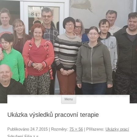
Každý člověk má svou hodnotu
Přejít k obsahu webu
Menu
Ukázka výsledků pracovní terapie
Publikováno
24.7.2015
| Rozměry:
75 × 56
| Přiřazeno:
Ukázky prací
Sdružení Filia z.s.
.